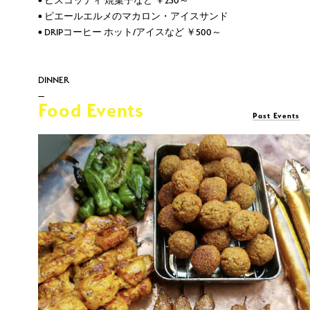
• ビスコッティ 焼菓子など ￥250～
• ピエールエルメのマカロン・アイスサンド
• DRIPコーヒー ホット/アイスなど ￥500～
DINNER
—
Food Events
アラカルトで、ワインに合わせてお楽しみいただけるアペリテ
Past Events
ィフや、自家製シャルキュトリーなど、充実したメニューを用
意してお待ちしております。
テラス席は、ドッグフレンドリーです!
• シャルキュトリー盛り合わせ(ロースハム、テリーヌ、レバー
パテ) ￥1,800～
• モロッコ春巻き(ブリワット) ￥680〜 など
• ワイン ￥700～
• ビール ￥650〜 など
営業時間: