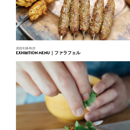
金・土
11:00-21:00 (L.O.20:30)
水・木・日
11:00-18:00
通し営業（ランチのご注文は14:30頃まで）
2022.9.28-10.23
ディナー予約・貸切応相談
EXHIBITION MENU｜ファラフェル
イベントや貸切時は営業時間が変わります
最新情報はInstagramをご確認ください
https://www.instagram.com/delta.kyotographie/