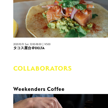
2020.10.31. Sat. 12:00-18:00｜¥500
タコス屋台＠DELTA
COLLABORATORS
Weekenders Coffee